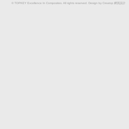
© TOPKEY Excellence In Composites. All rights reserved. Design by Creatop
網頁設計