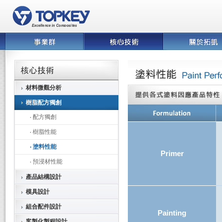
材料微觀分析
樹脂配方獨創
‧ 配方獨創
‧ 樹脂性能
‧ 塗料性能
Primer
‧ 預浸材性能
產品結構設計
模具設計
組合配件設計
Painting
客製化製程設計