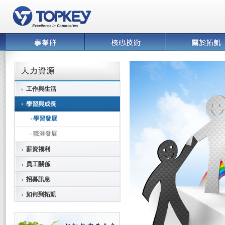
工作與生活
學習與成長
‧ 學習發展
‧ 職涯發展
薪資福利
員工關係
招募訊息
如何到拓凱