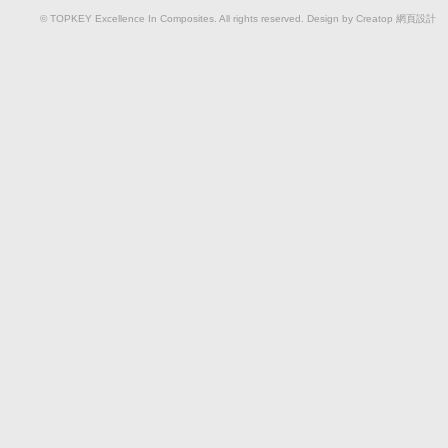
© TOPKEY Excellence In Composites. All rights reserved. Design by Creatop
網頁設計